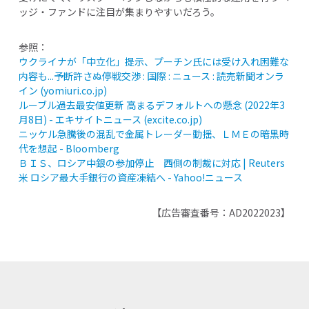
ッジ・ファンドに注目が集まりやすいだろう。
参照：
ウクライナが「中立化」提示、プーチン氏には受け入れ困難な
内容も...
予断許さぬ停戦交渉 :
国際 :
ニュース :
読売新聞オンラ
イン (yomiuri.co.jp)
ルーブル過去最安値更新
高まるデフォルトへの懸念 (2022
年3
月8
日) -
エキサイトニュース (excite.co.jp)
ニッケル急騰後の混乱で金属トレーダー動揺、ＬＭＥの暗黒時
代を想起 - Bloomberg
ＢＩＳ、ロシア中銀の参加停止 西側の制裁に対応 | Reuters
米
ロシア最大手銀行の資産凍結へ - Yahoo!
ニュース
【広告審査番号：
AD2022023
】