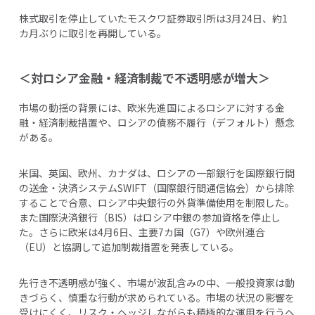
株式取引を停止していたモスクワ証券取引所は3月24日、約1
カ月ぶりに取引を再開している。
＜対ロシア金融・経済制裁で不透明感が増大＞
市場の動揺の背景には、欧米先進国によるロシアに対する金
融・経済制裁措置や、ロシアの債務不履行（デフォルト）懸念
がある。
米国、英国、欧州、カナダは、ロシアの一部銀行を国際銀行間
の送金・決済システムSWIFT（国際銀行間通信協会）から排除
することで合意、ロシア中央銀行の外貨準備使用を制限した。
また国際決済銀行（BIS）はロシア中銀の参加資格を停止し
た。さらに欧米は4月6日、主要7カ国（G7）や欧州連合
（EU）と協調して追加制裁措置を発表している。
先行き不透明感が強く、市場が波乱含みの中、一般投資家は動
きづらく、慎重な行動が求められている。市場の状況の影響を
受けにくく、リスク・ヘッジしながらも積極的な運用を行うヘ