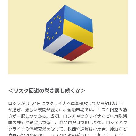
＜リスク回避の巻き戻し続くか＞
ロシアが2月24日にウクライナへ軍事侵攻してから約1カ月半
が過ぎ、激しい戦闘が続く中、金融市場では、リスク回避の動
きが一服しつつある。当初、ロシアやウクライナなど中東欧諸
国の株価や通貨は急落し、商品市況は急伸した後、ロシアとウ
クライナの停戦交渉を受けて、株価や通貨は小反発、原油など
商品市況は小反落し、リスク回避の巻き戻しに転じた。ただ、