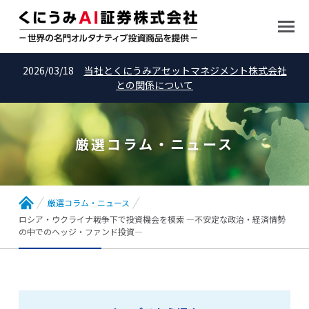
2026/03/18
当社とくにうみアセットマネジメント株式会社
との関係について
厳選コラム・ニュース
厳選コラム・ニュース
ロシア・ウクライナ戦争下で投資機会を模索 ―不安定な政治・経済情勢
の中でのヘッジ・ファンド投資―