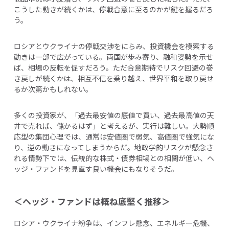
こうした動きが続くかは、停戦合意に至るのかが鍵を握るだろ
う。
ロシアとウクライナの停戦交渉をにらみ、投資機会を模索する
動きは一部で広がっている。両国が歩み寄り、融和姿勢を示せ
ば、相場の反転を促すだろう。ただ合意期待でリスク回避の巻
き戻しが続くかは、相互不信を乗り越え、世界平和を取り戻せ
るか次第かもしれない。
多くの投資家が、「過去最安値の底値で買い、過去最高値の天
井で売れば、儲かるはず」と考えるが、実行は難しい。大勢順
応型の集団心理では、通常は安値圏で弱気、高値圏で強気にな
り、逆の動きになってしまうからだ。地政学的リスクが懸念さ
れる情勢下では、伝統的な株式・債券相場との相関が低い、ヘ
ッジ・ファンドを見直す良い機会にもなりそうだ。
＜ヘッジ・ファンドは概ね底堅く推移＞
ロシア・ウクライナ紛争は、インフレ懸念、エネルギー危機、