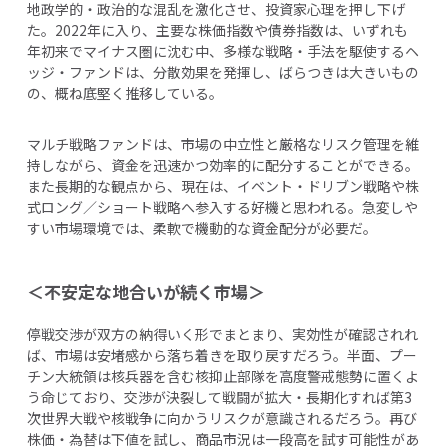
地政学的・政治的な混乱を激化させ、投資家心理を押し下げ
た。2022年に入り、主要な株価指数や債券指数は、いずれも
年初来でマイナス圏に沈む中、多様な戦略・手法を駆使するヘ
ッジ・ファンドは、分散効果を発揮し、ばらつきは大きいもの
の、概ね底堅く推移している。
マルチ戦略ファンドは、市場の中立性と厳格なリスク管理を維
持しながら、資金を迅速かつ効率的に配分することができる。
また長期的な観点から、現在は、イベント・ドリブン戦略や株
式ロング／ショート戦略へ参入する好機と思われる。急変しや
すい市場環境では、柔軟で機動的な資金配分が必要だ。
＜不安定な地合いが続く市場＞
停戦交渉が双方の納得いく形でまとまり、実効性が確認されれ
ば、市場は安堵感から落ち着きを取り戻すだろう。半面、プー
チン大統領は核兵器を含む核抑止部隊を高度警戒態勢に置くよ
う命じており、交渉が決裂して戦闘が拡大・長期化すれば第3
次世界大戦や核戦争に向かうリスクが意識されるだろう。再び
株価・為替は下値を試し、商品市況は一段高を試す可能性があ