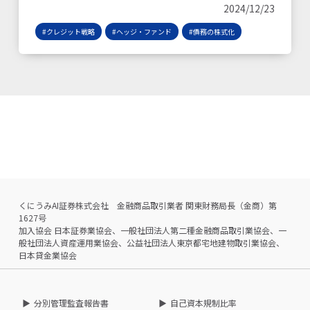
2024/12/23
#クレジット戦略
#ヘッジ・ファンド
#債務の株式化
くにうみAI証券株式会社 金融商品取引業者 関東財務局長（金商）第
1627号
加入協会 日本証券業協会、一般社団法人第二種金融商品取引業協会、一
般社団法人資産運用業協会、公益社団法人東京都宅地建物取引業協会、
日本貸金業協会
分別管理監査報告書
自己資本規制比率